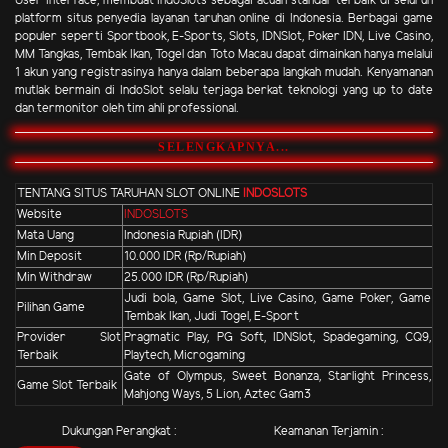
User Interface, membuat IndoSlots sebagai acuan standar terbaik di seluruh
platform situs penyedia layanan taruhan online di Indonesia. Berbagai game
populer seperti Sportbook, E-Sports, Slots, IDNSlot, Poker IDN, Live Casino,
MM Tangkas, Tembak Ikan, Togel dan Toto Macau dapat dimainkan hanya melalui
1 akun yang registrasinya hanya dalam beberapa langkah mudah. Kenyamanan
mutlak bermain di IndoSlot selalu terjaga berkat teknologi yang up to date
dan termonitor oleh tim ahli professional.
SELENGKAPNYA...
TENTANG SITUS TARUHAN SLOT ONLINE
INDOSLOTS
Website
INDOSLOTS
Mata Uang
Indonesia Rupiah (IDR)
Min Deposit
10.000 IDR (Rp/Rupiah)
Min Withdraw
25.000 IDR (Rp/Rupiah)
Judi bola, Game Slot, Live Casino, Game Poker, Game
Pilihan Game
Tembak Ikan, Judi Togel, E-Sport
Provider Slot
Pragmatic Play, PG Soft, IDNSlot, Spadegaming, CQ9,
Terbaik
Playtech, Microgaming
Gate of Olympus, Sweet Bonanza, Starlight Princess,
Game Slot Terbaik
Mahjong Ways, 5 Lion, Aztec Gam3
Dukungan Perangkat :
Keamanan Terjamin :