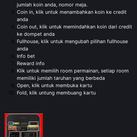
jumlah koin anda, nomor meja.
Coin in, klik untuk menambahkan koin ke credit
anda
Coin out, klik untuk memindahkan koin dari credit
ke dompet anda
Fullhouse, klik untuk mengubah pilihan fullhouse
anda
Info bet
Reward info
Klik untuk memilih room permainan, setiap room
memiliki jumlah taruhan yang berbeda
Open, klik untuk membuka kartu
Fold, klik untung membuang kartu