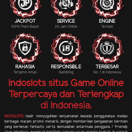
JACKPOT
SERVICE
ENGINE
100% Pasti Bayar
24 Jam Online
Terbaik
RAHASIA
RESPONSIBLE
TERBESAR
Terjamin Aman
Gambling
No. 1 di Indonesia
Indoslots situs Game Online
Terpercaya dan Terlengkap
di Indonesia.
INDOSLOTS
hadir menyuguhkan kenyamanan kepada penggunanya melalui
berbagai macam promo menarik, dengan memberikan pengalaman bermain
yang berkesan fantastis serta kemudahan antarmuka pengguna / Friendly