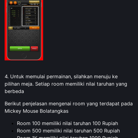
4. Untuk memulai permainan, silahkan menuju ke
pilihan meja. Setiap room memiliki nilai taruhan yang
berbeda
Berikut penjelasan mengenai room yang terdapat pada
Mickey Mouse Bolatangkas
Room 100 memiliki nilai taruhan 100 Rupiah
Room 500 memiliki nilai taruhan 500 Rupiah